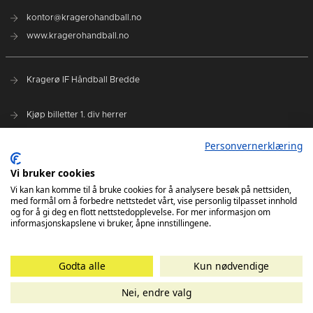
kontor@kragerohandball.no
www.kragerohandball.no
Kragerø IF Håndball Bredde
Kjøp billetter 1. div herrer
Spillerstall
Personvernerklæring
Hovedsponsorer:
Vi bruker cookies
Sparebanken Norge
Vi kan kan komme til å bruke cookies for å analysere besøk på nettsiden,
med formål om å forbedre nettstedet vårt, vise personlig tilpasset innhold
Select Sport
og for å gi deg en flott nettstedopplevelse. For mer informasjon om
informasjonskapslene vi bruker, åpne innstillingene.
Godta alle
Kun nødvendige
Nei, endre valg