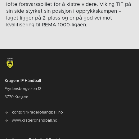
løfte forsvarsspillet for å klatre videre. Viking TIF på
sin side styrket sin posisjon i opprykkskampen –
laget ligger på 2. plass og er på god vei mot
kvalifisering til REMA 1000-ligaen.
Kragerø IF Håndball
Frydensborgveien 13
3770 Kragerø
kontor@kragerohandball.no
www.kragerohandball.no