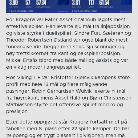
For Kragerø var Fater Assef Chalhoub lagets mest
effektive spiller. Han leverte sju mål fra linjeposisjon
og viste styrke i duellspillet. Sindre Furu Sæteren og
Theodor Robertsen Østland var også blant de mest
toneangivende, begge med seks–sju scoringer og
høy treffsikkerhet fra kant og bakspillerposisjon.
Mikkel Ertsås bidro med både mål og assists og var
en viktig motor i angrepsspillet.
Hos Viking TIF var Kristoffer Gjelsvik kampens store
profil med hele 13 mål og flere målgivende
pasninger. Robin Gerhardsen Wulvik leverte ni mål
fra høyrekant, mens Aksel Hald og Bjørn Christensen
Mathiassen styrte det offensive spillet med ro og
presisjon.
Etter dette oppgjøret står Kragerø fortsatt midt på
tabellen med 8. plass etter 22 spilte kamper. De har
19 poeng og er trygt plassert i divisjonen, men må