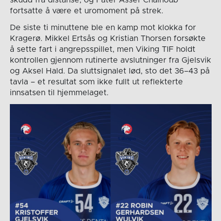
skudd fra distanse, og Fater Assef Chalhoub
fortsatte å være et uromoment på strek.
De siste ti minuttene ble en kamp mot klokka for
Kragerø. Mikkel Ertsås og Kristian Thorsen forsøkte
å sette fart i angrepsspillet, men Viking TIF holdt
kontrollen gjennom rutinerte avslutninger fra Gjelsvik
og Aksel Hald. Da sluttsignalet lød, sto det 36–43 på
tavla – et resultat som ikke fullt ut reflekterte
innsatsen til hjemmelaget.