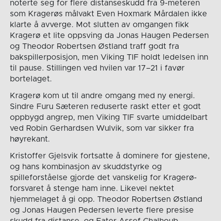
noterte seg for flere distanseskudd fra 9-meteren
som Kragerøs målvakt Even Hoxmark Mårdalen ikke
klarte å avverge. Mot slutten av omgangen fikk
Kragerø et lite oppsving da Jonas Haugen Pedersen
og Theodor Robertsen Østland traff godt fra
bakspillerposisjon, men Viking TIF holdt ledelsen inn
til pause. Stillingen ved hvilen var 17–21 i favør
bortelaget.
Kragerø kom ut til andre omgang med ny energi.
Sindre Furu Sæteren reduserte raskt etter et godt
oppbygd angrep, men Viking TIF svarte umiddelbart
ved Robin Gerhardsen Wulvik, som var sikker fra
høyrekant.
Kristoffer Gjelsvik fortsatte å dominere for gjestene,
og hans kombinasjon av skuddstyrke og
spilleforståelse gjorde det vanskelig for Kragerø-
forsvaret å stenge ham inne. Likevel nektet
hjemmelaget å gi opp. Theodor Robertsen Østland
og Jonas Haugen Pedersen leverte flere presise