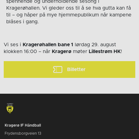
spennende og underholdende sesong i
Kragerøhallen. Vi gleder oss til å se hva gutta kan få
til – og håper på mye hjemmepublikum når kampene
blåses i gang.
Vi ses i
Kragerøhallen bane 1
lørdag 29. august
klokken 16:00
– når
Kragerø
møter
Lillestrøm HK
!
Billetter
Kragerø IF Håndball
Frydensborgveien 13