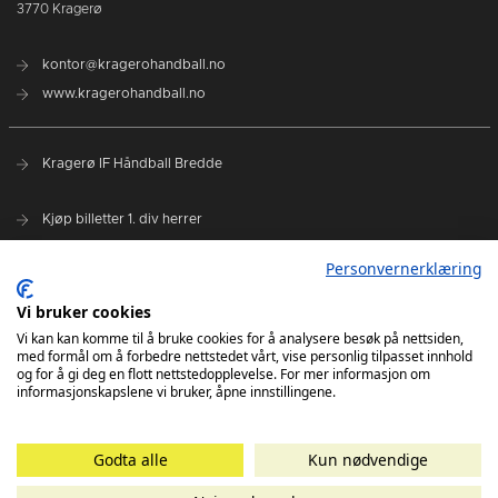
3770 Kragerø
kontor@kragerohandball.no
www.kragerohandball.no
Kragerø IF Håndball Bredde
Kjøp billetter 1. div herrer
Spillerstall
Personvernerklæring
Hovedsponsorer:
Vi bruker cookies
Sparebanken Norge
Vi kan kan komme til å bruke cookies for å analysere besøk på nettsiden,
med formål om å forbedre nettstedet vårt, vise personlig tilpasset innhold
Select Sport
og for å gi deg en flott nettstedopplevelse. For mer informasjon om
informasjonskapslene vi bruker, åpne innstillingene.
Godta alle
Kun nødvendige