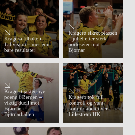
Kragerø sikret plassen
Kragerø tilbake i
– jubel etter sterk
1.divisjon – mer enn
borteseier mot
bare resultater
Bjørnar
Kragerø jakter nye
poeng i Bergen –
Kragerø tok full
viktig duell mot
kontroll og vant
Bjørnar i
komfortabelt over
Bjørnarhallen
Lillestrøm HK