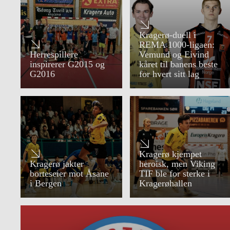
Kragerø-duell i
REMA 1000‑ligaen:
Herrespillere
Vemund og Eivind
inspirerer G2015 og
kåret til banens beste
G2016
for hvert sitt lag
Kragerø kjempet
Kragerø jakter
heroisk, men Viking
borteseier mot Åsane
TIF ble for sterke i
i Bergen
Kragerøhallen