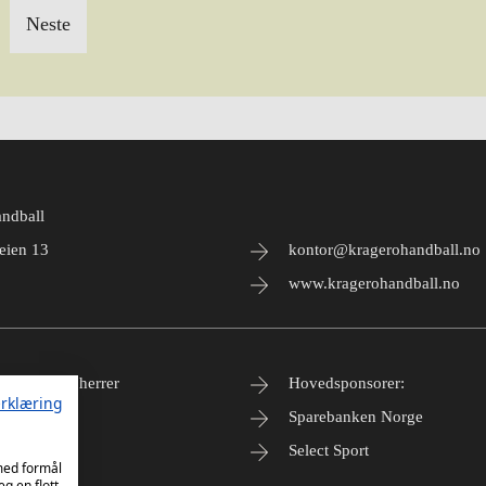
Neste
ndball
eien 13
kontor@kragerohandball.no
www.kragerohandball.no
etter 1. div herrer
Hovedsponsorer:
rklæring
all
Sparebanken Norge
Select Sport
 med formål
eg en flott