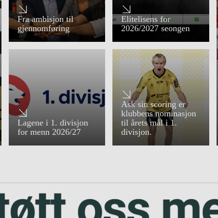
Fra ambisjon til
Elitelisens for
gjennomføring
2026/2027 seongen
Ask sin scoring er
klubbens nominasjon
Lagene i 1. divisjon
til årets mål i 1.
for menn 2026/27
divisjon.